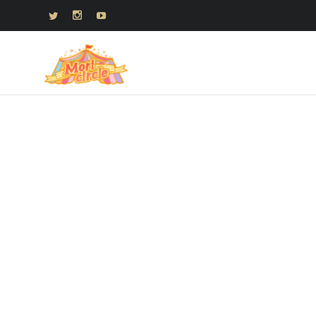


