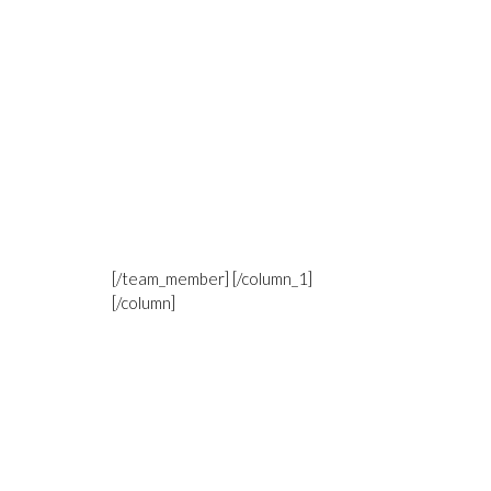
[/team_member] [/column_1]
[/column]